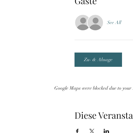
Gäste
See All
Zu- & Absage
Google Maps were blocked due to your A
Diese Veransta